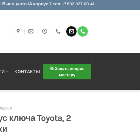
 Высоцкого 1А корпус 7. тел. +7 903 937-60-41
📝 Задать вопрос
ТИ
КОНТАКТЫ
мастеру
КЛЮЧА
с ключа Toyota, 2
ки