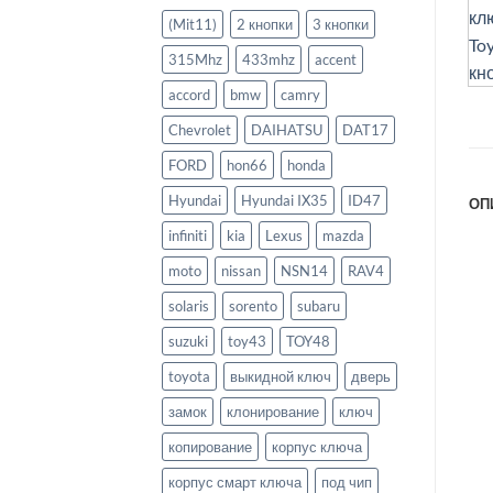
(Mit11)
2 кнопки
3 кнопки
315Mhz
433mhz
accent
accord
bmw
camry
Chevrolet
DAIHATSU
DAT17
FORD
hon66
honda
Hyundai
Hyundai IX35
ID47
ОП
infiniti
kia
Lexus
mazda
moto
nissan
NSN14
RAV4
solaris
sorento
subaru
suzuki
toy43
TOY48
toyota
выкидной ключ
дверь
замок
клонирование
ключ
копирование
корпус ключа
корпус смарт ключа
под чип