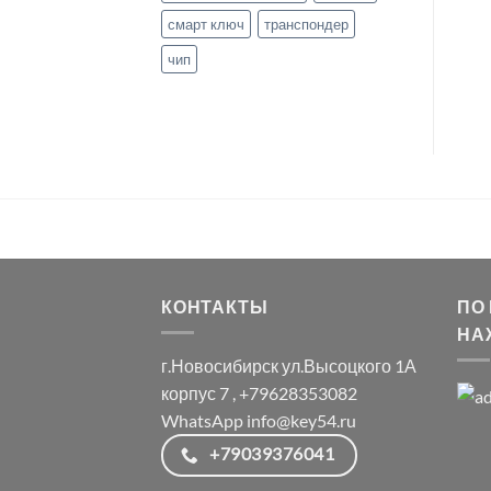
смарт ключ
транспондер
чип
КОНТАКТЫ
ПО
НА
г.Новосибирск ул.Высоцкого 1А
корпус 7 , +79628353082
WhatsApp info@key54.ru
+79039376041
_______________________________