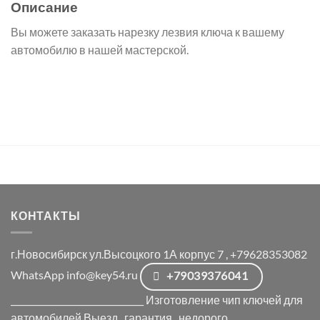
Описание
Вы можете заказать нарезку лезвия ключа к вашему
автомобилю в нашей мастерской.
КОНТАКТЫ
г.Новосибирск ул.Высоцкого 1А корпус 7 , +79628353082
WhatsApp info@key54.ru
+79039376041
_______________________________ Изготовление чип ключей для
автомобилей Выезд , гарантия , недорого.