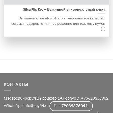
Silca Flip Key — Выкидной универсальный ключ.
Выкидной ключ silca (Италия), европейское качество,
вставки под хром, отличное решение для тех, кому нужен
[...]
КОНТАКТЫ
г.Новосибирск ул.Высоцкого 1А корпус 7 , +79628353082
WhatsApp info@key54.ru
+79039376041