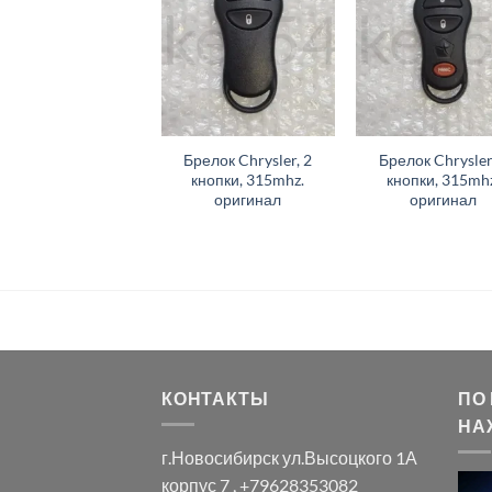
Брелок Chrysler, 2
Брелок Chrysler
кнопки, 315mhz.
кнопки, 315mhz
оригинал
оригинал
КОНТАКТЫ
ПО
НА
г.Новосибирск ул.Высоцкого 1А
корпус 7 , +79628353082