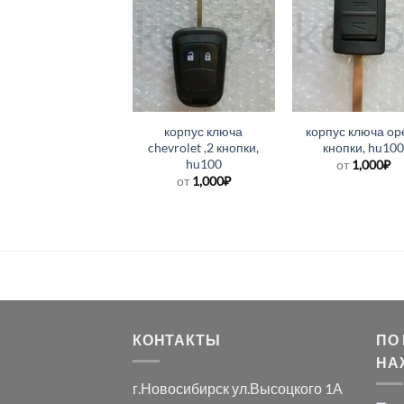
корпус ключа
корпус ключа ope
chevrolet ,2 кнопки,
кнопки, hu10
hu100
от
1,000
₽
от
1,000
₽
КОНТАКТЫ
ПО
НА
г.Новосибирск ул.Высоцкого 1А