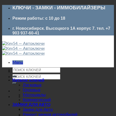
Skip
КЛЮЧИ - ЗАМКИ - ИММОБИЛАЙЗЕРЫ
to
content
Режим работы: с 10 до 18
г. Новосибирск. Высоцкого 1А корпус 7. тел. +7
903 937-60-41
Menu
Искать:
Искать:
Каталог ключей
Легковые
Грузовые
Мотоциклы
Коммерческий
ЗАМКИ ДЛЯ АВТО
Замки для Авто
Ремонт замков автомобилей