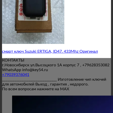
смарт ключ Suzuki ERTIGA, ID47. 433Mhz Оригинал
КОНТАКТЫ
г.Новосибирск ул.Высоцкого 1А корпус 7 , +79628353082
WhatsApp info@key54.ru
+79039376041
_______________________________ Изготовление чип ключей
для автомобилей Выезд , гарантия , недорого.
По всем вопросам нажмите на MAX