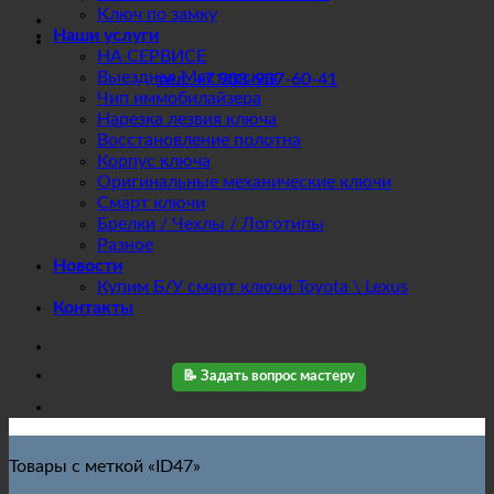
Ключ по замку
Наши услуги
НА СЕРВИСЕ
Выездная Мастерская
тел. +7 903-937-60-41
Чип иммобилайзера
Нарезка лезвия ключа
Восстановление полотна
Корпус ключа
Оригинальные механические ключи
Смарт ключи
Брелки / Чехлы / Логотипы
Разное
Новости
Купим Б/У смарт ключи Toyota \ Lexus
Контакты
📝 Задать вопрос мастеру
Товары с меткой «ID47»