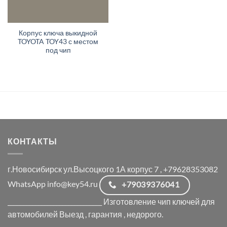
Корпус ключа выкидной
TOYOTA TOY43 с местом
под чип
КОНТАКТЫ
г.Новосибирск ул.Высоцкого 1А корпус 7 , +79628353082
WhatsApp info@key54.ru
+79039376041
_______________________________ Изготовление чип ключей для
автомобилей Выезд , гарантия , недорого.