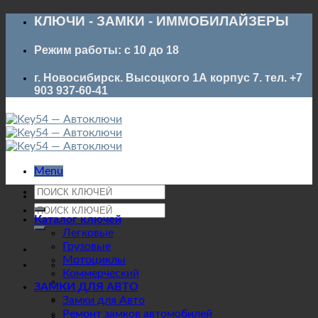
Skip
КЛЮЧИ - ЗАМКИ - ИММОБИЛАЙЗЕРЫ
to
content
Режим работы: с 10 до 18
г. Новосибирск. Высоцкого 1А корпус 7. тел. +7
903 937-60-41
Menu
Искать:
Искать:
Каталог ключей
Легковые
Грузовые
Мотоциклы
Коммерческий
ЗАМКИ ДЛЯ АВТО
Замки для Авто
Ремонт замков автомобилей