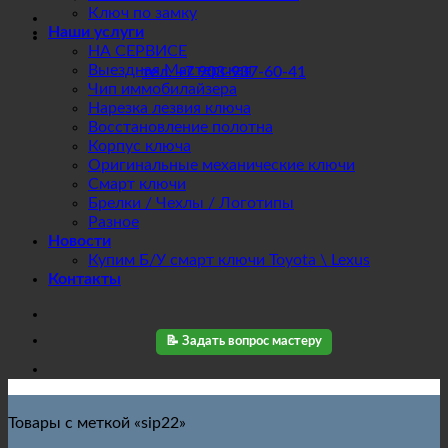
Ключ по замку
Наши услуги
НА СЕРВИСЕ
Выездная Мастерская
тел. +7 903-937-60-41
Чип иммобилайзера
Нарезка лезвия ключа
Восстановление полотна
Корпус ключа
Оригинальные механические ключи
Смарт ключи
Брелки / Чехлы / Логотипы
Разное
Новости
Купим Б/У смарт ключи Toyota \ Lexus
Контакты
📝 Задать вопрос мастеру
Товары с меткой «sip22»