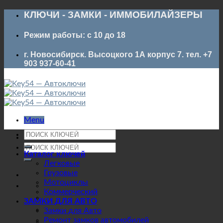
Skip
КЛЮЧИ - ЗАМКИ - ИММОБИЛАЙЗЕРЫ
to
content
Режим работы: с 10 до 18
г. Новосибирск. Высоцкого 1А корпус 7. тел. +7
903 937-60-41
Menu
Искать:
Искать:
Каталог ключей
Легковые
Грузовые
Мотоциклы
Коммерческий
ЗАМКИ ДЛЯ АВТО
Замки для Авто
Ремонт замков автомобилей