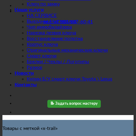
Ключ по замку
Наши услуги
НА СЕРВИСЕ
Выездная Мастерская
тел. +7 903-937-60-41
Чип иммобилайзера
Нарезка лезвия ключа
Восстановление полотна
Корпус ключа
Оригинальные механические ключи
Смарт ключи
Брелки / Чехлы / Логотипы
Разное
Новости
Купим Б/У смарт ключи Toyota \ Lexus
Контакты
📝 Задать вопрос мастеру
Товары с меткой «x-trail»