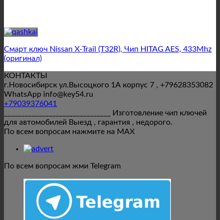
Смарт ключ Nissan X-Trail (T32R), Чип HITAG AES, 433Mhz
(оригинал)
КОНТАКТЫ
г.Новосибирск ул.Высоцкого 1А корпус 7 , +79628353082
WhatsApp info@key54.ru
+79039376041
_______________________________ Изготовление чип ключей
для автомобилей Выезд , гарантия , недорого.
По всем вопросам нажмите на MAX
По всем вопросам жми Telegram