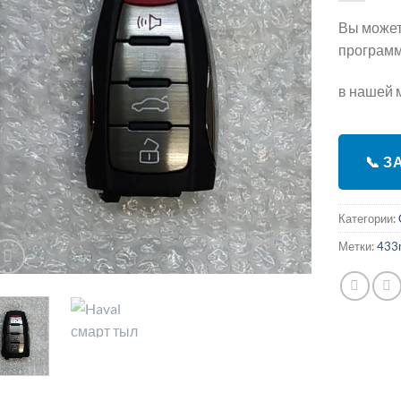
Вы может
программ
в нашей 
📞 
Категории:
Метки:
433