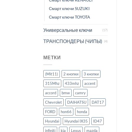
Смарт ключи SUZUKI
Смарт ключи TOYOTA
Универсальные ключи
(17)
ТРАНСПОНДЕРЫ (ЧИПЫ)
(4)
МЕТКИ
(Mit11)
2 кнопки
3 кнопки
315Mhz
433mhz
accent
accord
bmw
camry
Chevrolet
DAIHATSU
DAT17
FORD
hon66
honda
Hyundai
Hyundai IX35
ID47
infiniti
kia
Lexus
mazda