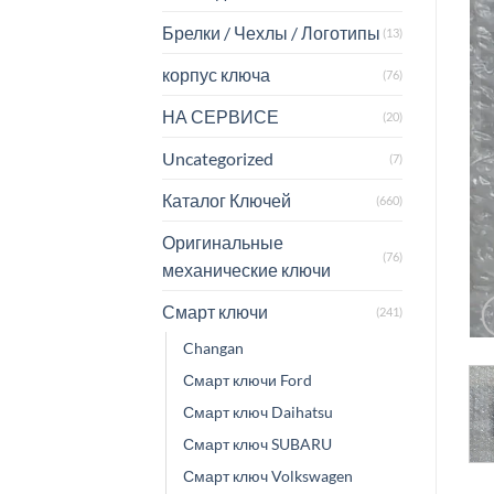
Брелки / Чехлы / Логотипы
(13)
корпус ключа
(76)
НА СЕРВИСЕ
(20)
Uncategorized
(7)
Каталог Ключей
(660)
Оригинальные
(76)
механические ключи
Смарт ключи
(241)
Changan
Смарт ключи Ford
Смарт ключ Daihatsu
Смарт ключ SUBARU
Смарт ключ Volkswagen