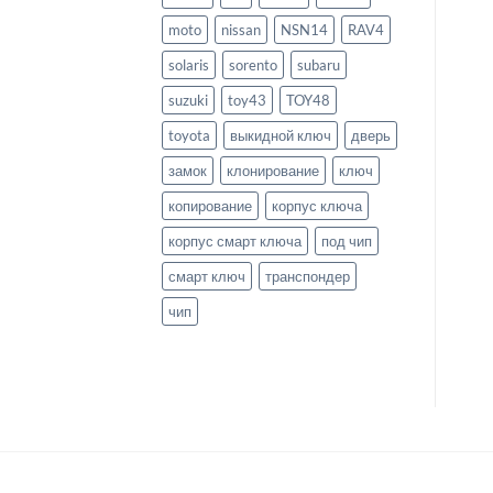
moto
nissan
NSN14
RAV4
solaris
sorento
subaru
suzuki
toy43
TOY48
toyota
выкидной ключ
дверь
замок
клонирование
ключ
копирование
корпус ключа
корпус смарт ключа
под чип
смарт ключ
транспондер
чип