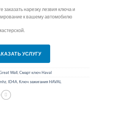
е заказать нарезку лезвия ключа и
ирование к вашему автомобилю
мастерской.
ЗАКАЗАТЬ УСЛУГУ
Great Wall
,
Смарт ключ Haval
mhz
,
ID4A
,
Ключ зажигания HAVAL