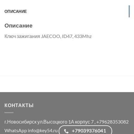
ОПИСАНИЕ
Описание
Ключ зажигания JAECOO, ID47, 433Mhz
КОНТАКТЫ
г.Новосибирск ул.Высоцкого 1А корпус 7 , +79628353082
WhatsApp info@key54.ru
+79039376041