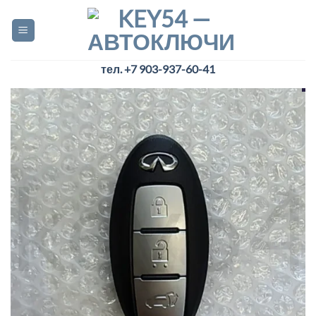
Skip
to
content
тел. +7 903-937-60-41