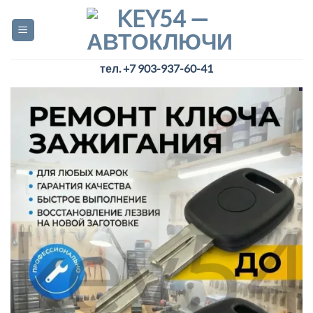
Skip
to
content
тел. +7 903-937-60-41