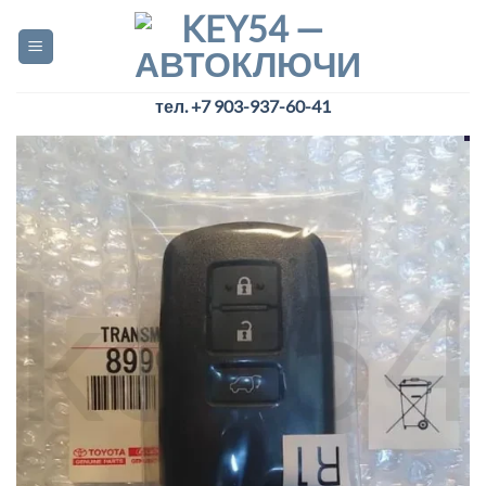
Skip
to
content
тел. +7 903-937-60-41