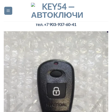
Skip
to
content
тел. +7 903-937-60-41