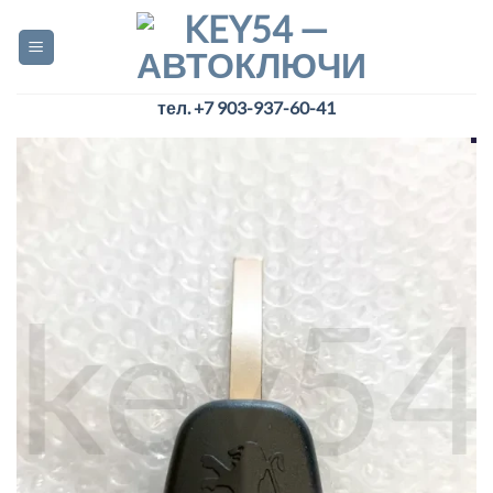
Skip
to
content
тел. +7 903-937-60-41