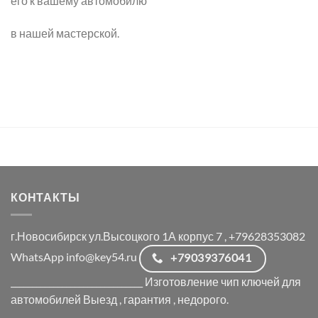
его к вашему автомобилю
в нашей мастерской.
КОНТАКТЫ
г.Новосибирск ул.Высоцкого 1А корпус 7 , +79628353082
WhatsApp info@key54.ru
+79039376041
_______________________________ Изготовление чип ключей для
автомобилей Выезд , гарантия , недорого.