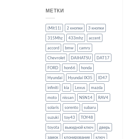
МЕТКИ
(Mit11)
2 кнопки
3 кнопки
315Mhz
433mhz
accent
accord
bmw
camry
Chevrolet
DAIHATSU
DAT17
FORD
hon66
honda
Hyundai
Hyundai IX35
ID47
infiniti
kia
Lexus
mazda
moto
nissan
NSN14
RAV4
solaris
sorento
subaru
suzuki
toy43
TOY48
toyota
выкидной ключ
дверь
замок
клонирование
ключ