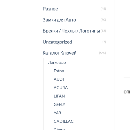
Разное
(45)
Замки для Авто
(30)
Брелки / Чехлы / Логотипы
(13)
Uncategorized
(7)
Каталог Ключей
(660)
Легковые
Foton
AUDI
ACURA
ОП
LIFAN
GEELY
УАЗ
CADILLAC
Chery