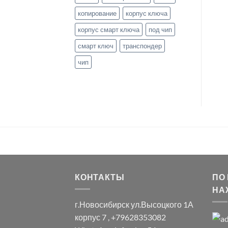
копирование
корпус ключа
корпус смарт ключа
под чип
смарт ключ
транспондер
чип
КОНТАКТЫ
ПО
НА
г.Новосибирск ул.Высоцкого 1А
корпус 7 , +79628353082