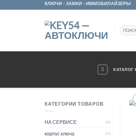
Skip
КЛЮЧИ - ЗАМКИ - ИММОБИЛАЙЗЕРЫ
to
content
Искать:
КАТАЛОГ
КАТЕГОРИИ ТОВАРОВ
НА СЕРВИСЕ
(20)
корпус ключа
(76)