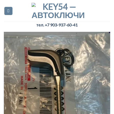
Skip
to
content
тел. +7 903-937-60-41