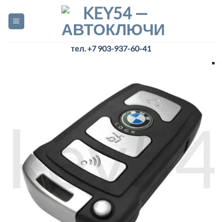
Skip
to
content
тел. +7 903-937-60-41