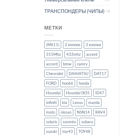
ТРАНСПОНДЕРЫ (ЧИПЫ)
(4)
МЕТКИ
(Mit11)
2 кнопки
3 кнопки
315Mhz
433mhz
accent
accord
bmw
camry
Chevrolet
DAIHATSU
DAT17
FORD
hon66
honda
Hyundai
Hyundai IX35
ID47
infiniti
kia
Lexus
mazda
moto
nissan
NSN14
RAV4
solaris
sorento
subaru
suzuki
toy43
TOY48