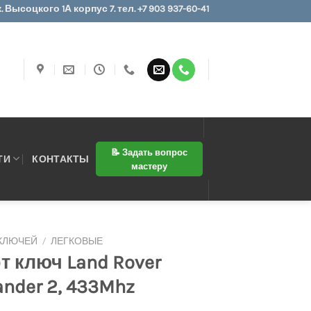
 Высоцкого 1А корпус 7. тел. +7 903 937-60-41
📝 Задать вопрос
ТИ
КОНТАКТЫ
мастеру
 КЛЮЧЕЙ
/
ЛЕГКОВЫЕ
т ключ Land Rover
ander 2, 433Mhz