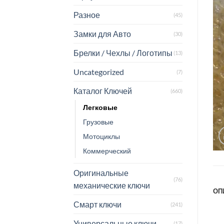
Разное
(45)
Замки для Авто
(30)
Брелки / Чехлы / Логотипы
(13)
Uncategorized
(7)
Каталог Ключей
(660)
Легковые
Грузовые
Мотоциклы
Коммерческий
Оригинальные
(76)
механические ключи
ОП
Смарт ключи
(241)
Универсальные ключи
(17)