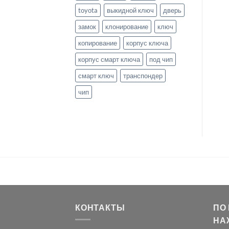
toyota
выкидной ключ
дверь
замок
клонирование
ключ
копирование
корпус ключа
корпус смарт ключа
под чип
смарт ключ
транспондер
чип
КОНТАКТЫ
ПО
НА