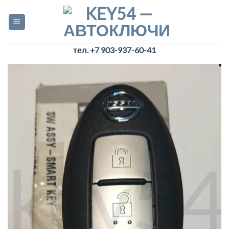
Skip
to
content
тел. +7 903-937-60-41