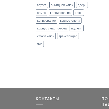
toyota
выкидной ключ
дверь
замок
клонирование
ключ
копирование
корпус ключа
корпус смарт ключа
под чип
смарт ключ
транспондер
чип
КОНТАКТЫ
ПО
НА