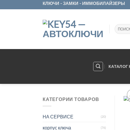
Skip
КЛЮЧИ - ЗАМКИ - ИММОБИЛАЙЗЕРЫ
to
content
Искать:
КАТАЛОГ
КАТЕГОРИИ ТОВАРОВ
НА СЕРВИСЕ
(20)
корпус ключа
(76)