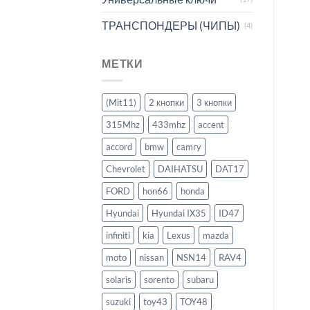
ТРАНСПОНДЕРЫ (ЧИПЫ)
(4)
МЕТКИ
(Mit11)
2 кнопки
3 кнопки
315Mhz
433mhz
accent
accord
bmw
camry
Chevrolet
DAIHATSU
DAT17
FORD
hon66
honda
Hyundai
Hyundai IX35
ID47
infiniti
kia
Lexus
mazda
moto
nissan
NSN14
RAV4
solaris
sorento
subaru
suzuki
toy43
TOY48