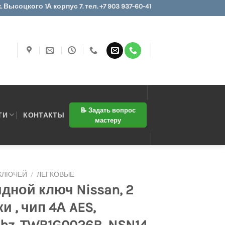
 Высоцкого 1А корпус 7. тел. +7 903 937-60-41
📝 Задать вопрос
ТИ
КОНТАКТЫ
мастеру
 КЛЮЧЕЙ
/
ЛЕГКОВЫЕ
дной ключ Nissan, 2
и , чип 4А AES,