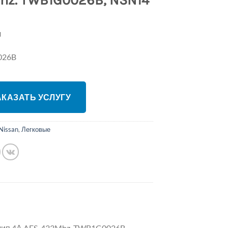
hz. TWB1G0026B, NSN14
л
026B
ЗАКАЗАТЬ УСЛУГУ
Nissan
,
Легковые
, чип 4А AES, 433Mhz. TWB1G0026B,