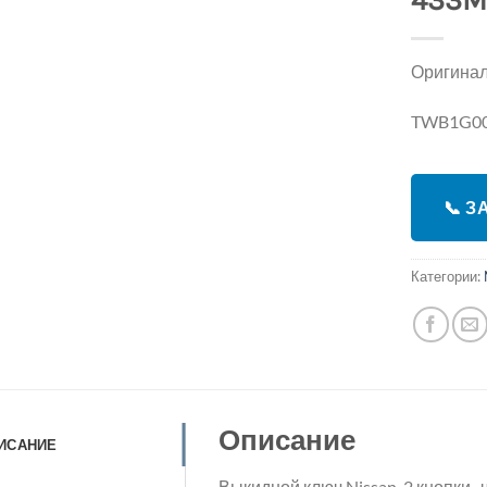
433M
Оригина
TWB1G0
📞 
Категории:
Описание
ИСАНИЕ
Выкидной ключ Nissan, 2 кнопки 